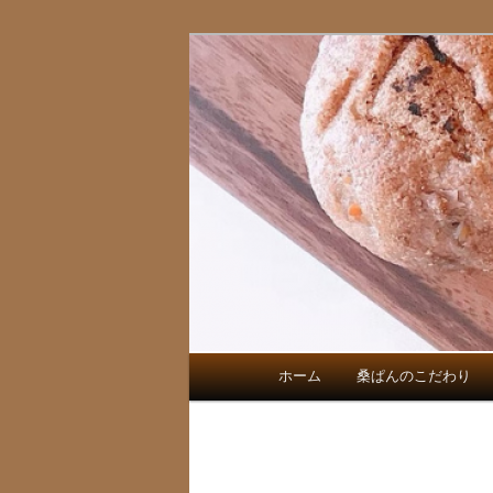
三重県桑名市 あじわい全粒粉
桑ぱん
メ
ホーム
桑ぱんのこだわり
メ
イ
ン
イ
メ
ニ
ン