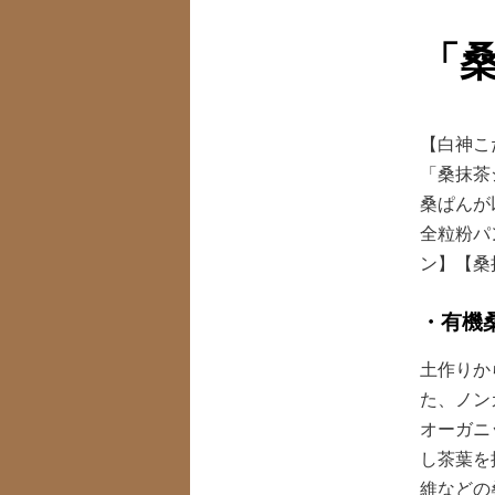
ュ
ー
コ
「
ン
【白神こ
テ
「桑抹茶
桑ぱんが
ン
全粒粉パ
ン】【桑
ツ
・有機
へ
土作りか
移
た、ノン
動
オーガニ
し茶葉を
維などの