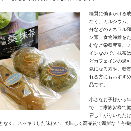
糖質に働きかける
なく、カルシウム
分などのミネラル
ン類、食物繊維を
むなど栄養豊富。
インなので、抹茶
どカフェインの過
気になる方や、糖
れる方にもおすす
品です。
小さなお子様から
で、ご家族皆様で
召し上がりいただ
どなく、スッキリした味わい、美味しく高品質で新鮮な「有機