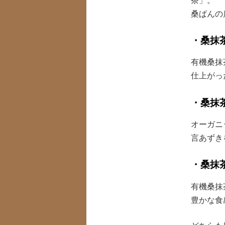
茶」。
桑ぱんの
・桑抹
有機桑抹
仕上がっ
・桑抹
オーガニ
言あずき
・桑抹
有機桑抹
豊かな食