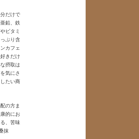
成分だけで
、亜鉛、鉄
類やビタミ
たっぷり含
ノンカフェ
は好きだけ
剰な摂取は
質を気にさ
めしたい商
年配の方ま
健康的にお
ける、苦味
桑抹