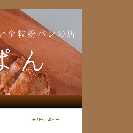
投
←
前へ
次へ
→
稿