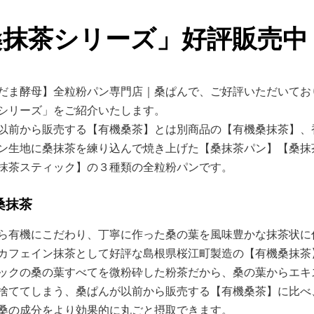
桑抹茶シリーズ」好評販売中
だま酵母】全粒粉パン専門店｜桑ぱんで、ご好評いただいてお
シリーズ」をご紹介いたします。
以前から販売する【有機桑茶】とは別商品の【有機桑抹茶】、
ン生地に桑抹茶を練り込んで焼き上げた【桑抹茶パン】【桑抹
抹茶スティック】の３種類の全粒粉パンです。
桑抹茶
ら有機にこだわり、丁寧に作った桑の葉を風味豊かな抹茶状に
カフェイン抹茶として好評な島根県桜江町製造の【有機桑抹茶
ックの桑の葉すべてを微粉砕した粉茶だから、桑の葉からエキ
捨ててしまう、桑ぱんが以前から販売する【有機桑茶】に比べ
桑の成分をより効果的に丸ごと摂取できます。