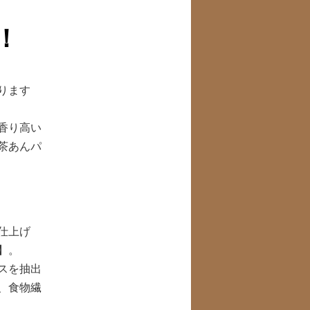
ナ
ビ
！
ゲ
ー
シ
ョ
ります
ン
香り高い
茶あんパ
仕上げ
】。
スを抽出
、食物繊