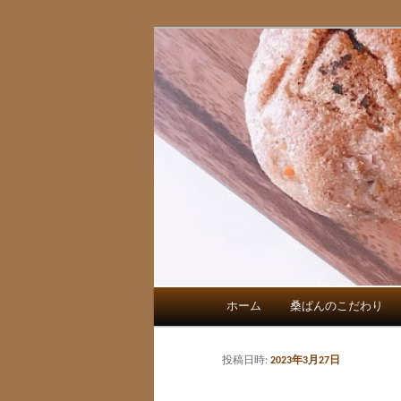
三重県桑名市 あじわい全粒粉
桑ぱん
メ
ホーム
桑ぱんのこだわり
メ
イ
ン
イ
メ
投稿日時:
2023年3月27日
ニ
ン