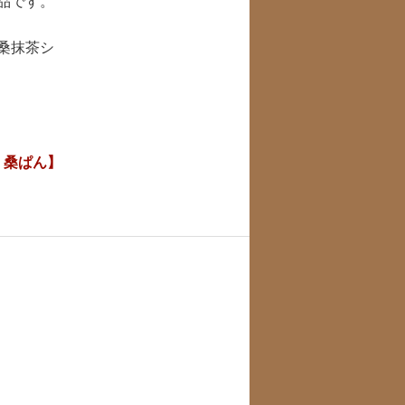
品です。
桑抹茶シ
｜桑ぱん】