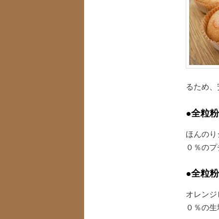
るため、
●全粒
ほんのり
０％のプ
●全粒
オレンジ
０％の生