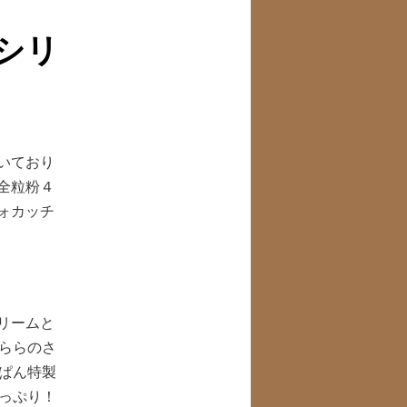
ナ
ビ
シリ
ゲ
ー
シ
ョ
ン
いており
全粒粉４
ォカッチ
リームと
ららのさ
ぱん特製
っぷり！