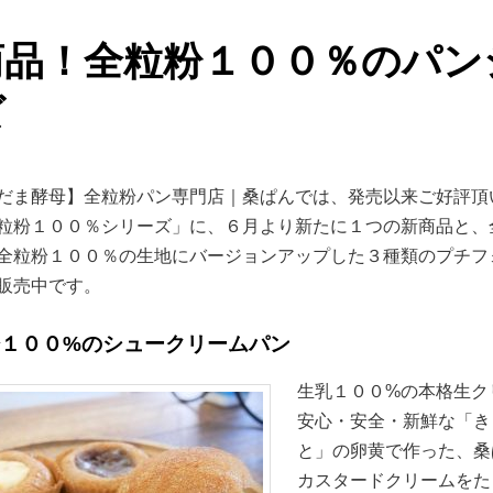
商品！全粒粉１００％のパン
ズ
だま酵母】全粒粉パン専門店｜桑ぱんでは、発売以来ご好評頂
粒粉１００％シリーズ」に、６月より新たに１つの新商品と、
全粒粉１００％の生地にバージョンアップした３種類のプチフ
販売中です。
粉１００%のシュークリームパン
生乳１００%の本格生ク
安心・安全・新鮮な「き
と」の卵黄で作った、桑
カスタードクリームをた