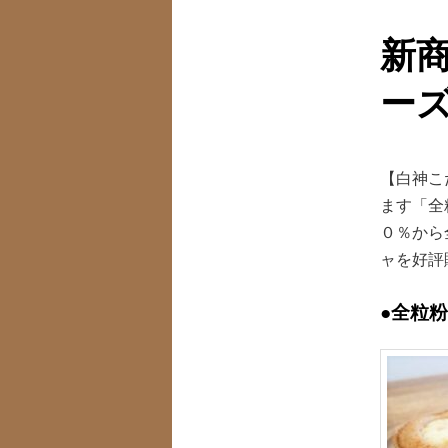
ュ
ー
コ
新
ン
ー
テ
【白神こ
ン
ます「全
０％から
ツ
ャを好評
へ
●全粒
移
動