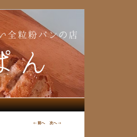
投
←
前へ
次へ
→
稿