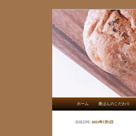
三重県桑名市 あじわい全粒粉
桑ぱん
メ
ホーム
桑ぱんのこだわり
メ
イ
ン
イ
メ
投稿日時:
2021年7月5日
ニ
ン