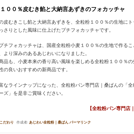
粉１００％皮むき餡と大納言あずきのフォカッチャ
の皮むきこし餡と大納言あずきを、全粒粉１００％の生地にト
っさりとした風味に仕上げたプチフォカッチャです。
プチフォカッチャは、国産全粒粉小麦１００％の生地で作るこ
、より深みのあるあじわいになりました。
商品も、小麦本来の香り高い風味を楽しめる全粒粉１００％の
性の良いおすすめの新商品です。
富なラインナップになった、全粒粉パン専門店｜桑ぱんの「全
ーズ」を是非ご賞味ください。
【全粒粉パン専門店
こだわり
作成者:
あじわい全粒粉｜桑ぱん
パーマリンク